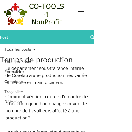
Post
Tous les posts
Temps de production
Tous les posts
Le département sous-traitance interne 
Formulaire
de Corelap a une production très variée 
Comptage
et intense en main d’œuvre.
Traçabilité
Comment vérifier la durée d'un ordre de 
Détection
fabrication quand on change souvent le 
nombre de travailleurs affecté à une 
production?
La solution: un formulaire électronique.