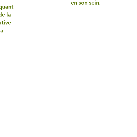
en son sein.
iquant
de la
ative
la