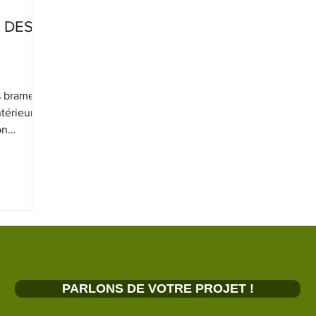
 DES
s brames
ntérieures
on
PARLONS DE VOTRE PROJET !